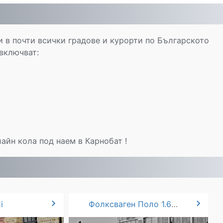
 в почти всички градове и курорти по Българското
включват:
айн кола под наем в Карнобат !
chevron_right
chevron_right
i
Фолксваген Поло 1.6 TSI AUTO