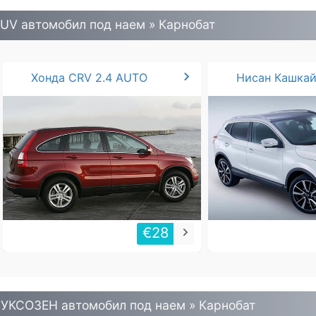
UV автомобил под наем » Карнобат
chevron_right
Хонда CRV 2.4 AUTO
Нисан Кашкай 
€28
keyboard_arrow_right
УКСОЗЕН автомобил под наем » Карнобат