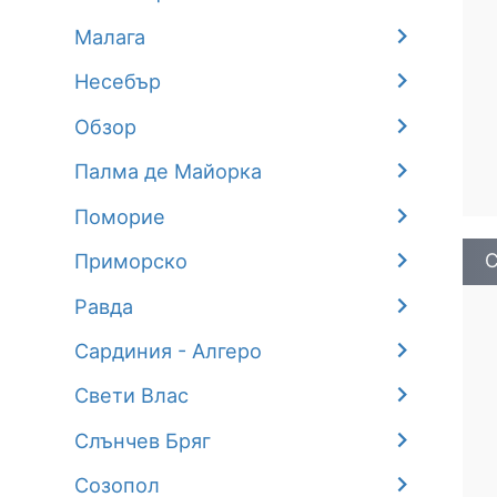
Малага
Несебър
Обзор
Палма де Майорка
Поморие
С
Приморско
Равда
Сардиния - Алгеро
Свети Влас
Слънчев Бряг
Созопол