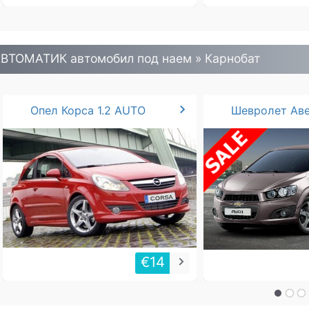
ВТОМАТИК автомобил под наем » Карнобат
chevron_right
Опел Корса 1.2 AUTO
€14
keyboard_arrow_right