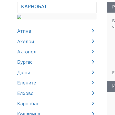
КАРНОБАТ
Р
Б
ч
Атина
Ахелой
Ахтопол
Бургас
Дюни
Е
Елените
И
Елхово
Карнобат
Кошарица