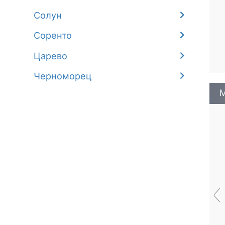
Солун
Соренто
Царево
Черноморец
М
‹