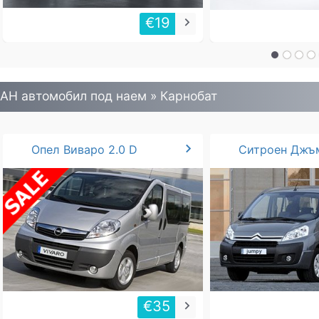
€19
keyboard_arrow_right
АН автомобил под наем » Карнобат
chevron_right
Опел Виваро 2.0 D
€35
keyboard_arrow_right