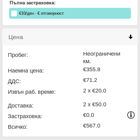
Пълна застраховка:
€
10
/ден
- €
отговорност
Цена
click to collapse contents
Неограничени
Пробег:
км.
€355.8
Наемна цена:
€71.2
ДДС:
2 x €20.0
Извън раб. време:
2 x €50.0
Доставка:
€0.0
Застраховка:
€567.0
Всичко
: