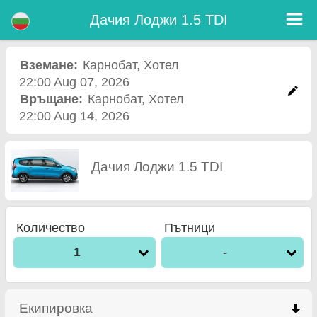
Дачия Лоджи 1.5 TDI - Кола под наем летище Burgas
Дачия Лоджи 1.5 TDI - Карнобат коли под наем. Рент а кар Дачия Лоджи 1.5 TDI в Карнобат. Пълно Автокаско застраховка
Дачия Лоджи 1.5 TDI
(без депозит), неограничен пробег, безплатни детски седалки, безплатни допълнителни шофьори, гарантирани ниски
цени за наем на коли.
Вземане:
Карнобат
,
Хотел
22:00 Aug 07, 2026
Връщане:
Карнобат
,
Хотел
22:00 Aug 14, 2026
Дачия Лоджи 1.5 TDI
Количество
Пътници
1
-
Екипировка
click to collapse contents