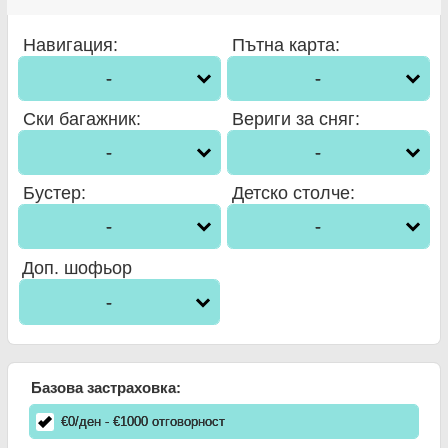
Навигация
:
Пътна карта
:
-
-
Ски багажник
:
Вериги за сняг
:
-
-
Бустер
:
Детско столче
:
-
-
Доп. шофьор
-
Базова застраховка:
€
0
/ден
- €
1000
отговорност