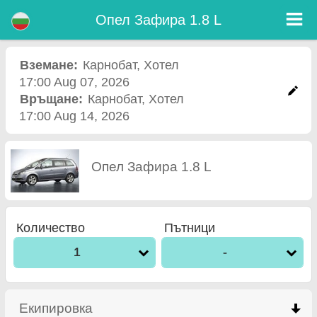
Опел Зафира 1.8 L - Кола под наем летище Burgas
Опел Зафира 1.8 L - Карнобат коли под наем. Рент а кар Опел Зафира 1.8 L в Карнобат. Пълно Автокаско застраховка
Опел Зафира 1.8 L
(без депозит), неограничен пробег, безплатни детски седалки, безплатни допълнителни шофьори, гарантирани ниски
цени за наем на коли.
Вземане:
Карнобат
,
Хотел
17:00 Aug 07, 2026
Връщане:
Карнобат
,
Хотел
17:00 Aug 14, 2026
Опел Зафира 1.8 L
Количество
Пътници
1
-
Екипировка
click to collapse contents