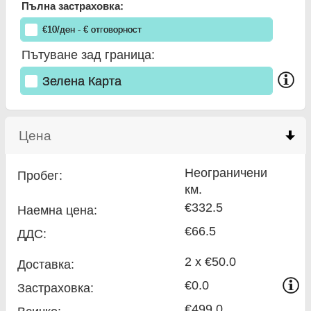
Пълна застраховка:
€
10
/ден
- €
отговорност
Пътуване зад граница:
Зелена Карта
Цена
click to collapse contents
Неограничени
Пробег:
км.
€332.5
Наемна цена:
€66.5
ДДС:
2 x €50.0
Доставка:
€0.0
Застраховка:
€499.0