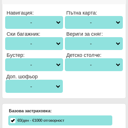
Навигация
:
Пътна карта
:
-
-
Ски багажник
:
Вериги за сняг
:
-
-
Бустер
:
Детско столче
:
-
-
Доп. шофьор
-
Базова застраховка:
€
0
/ден
- €
1000
отговорност