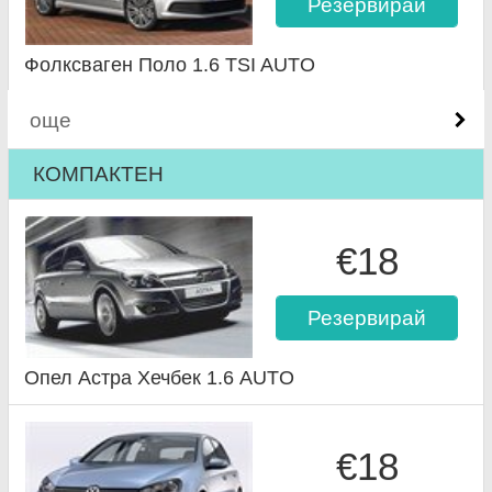
Резервирай
Фолксваген Поло 1.6 TSI AUTO
още
КОМПАКТЕН
€18
Резервирай
Опел Астра Хечбек 1.6 AUTO
€18