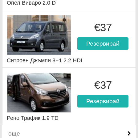
Опел Виваро 2.0 D
€37
Резервирай
Ситроен Джъмпи 8+1 2.2 HDI
€37
Резервирай
Рено Трафик 1.9 TD
още