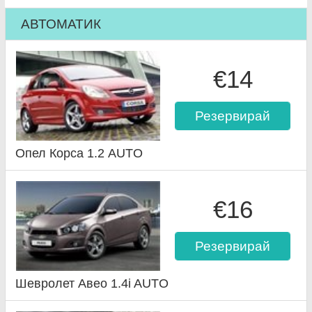
АВТОМАТИК
€14
Резервирай
Опел Корса 1.2 AUTO
€16
Резервирай
Шевролет Авео 1.4i AUTO