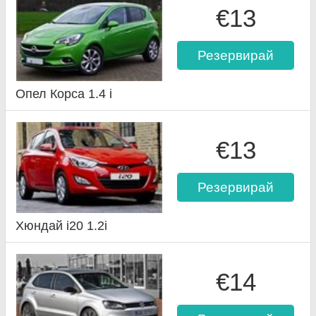
€13
Резервирай
Опел Корса 1.4 i
€13
Резервирай
Хюндай i20 1.2i
€14