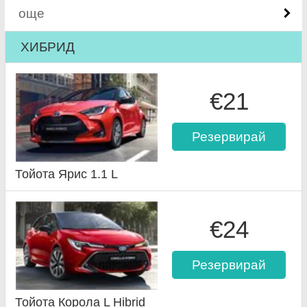
още
ХИБРИД
€21
Резервирай
Тойота Ярис 1.1 L
€24
Резервирай
Тойота Корола L Hibrid