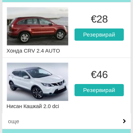
€28
Резервирай
Хонда CRV 2.4 AUTO
€46
Резервирай
Нисан Кашкай 2.0 dci
още