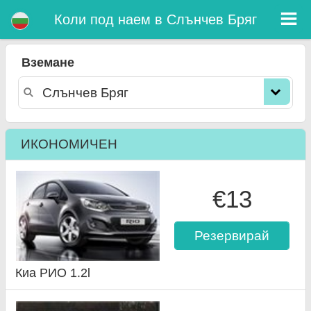
Слънчев Бряг коли под наем
Коли под наем в Слънчев Бряг
Вземане
ИКОНОМИЧЕН
€13
Резервирай
Киа РИО 1.2l