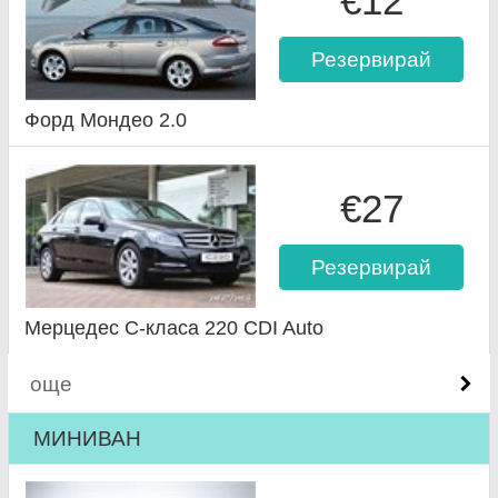
€12
Резервирай
Форд Мондео 2.0
€27
Резервирай
Мерцедес C-класа 220 CDI Auto
още
МИНИВАН