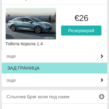
€26
Резервирай
Тойота Корола 1.4
още
ЗАД ГРАНИЦА
още
Слънчев Бряг коли под наем
click to collapse c