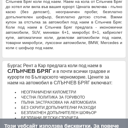
Слънчев Бряг коли под наем. Наем на кола от Слънчев Бряг
до хотел или вила във вашия курорт. Цената включва - пълно
каско (без депозит), неограничен пробег, безплатно
допълнителен шофьор, безплатно детско столче. Вземи
купон за отстъпка за автомобил под наем в Слънчев Бряг.
Коли под наем в Слънчев Бряг предлага - икономични
автомобили, SUV, миниван 6+1, микробус 8+1, кабриолет
купе, автоматични коли, дизелови автомобили под наем,
товарни микробуси, луксозни автомобили, BMW, Mercedes и
коли с шофьор под наем.
Бургас Рент а Кар предлага коли под наем в
СЛЪНЧЕВ БРЯГ
и в почти всички градове и
курорти по Българското черноморие. Цените за
наем на автомобил в СЛЪНЧЕВ БРЯГ включват:
НЕОГРАНИЧЕНИ КИЛОМЕТРИ
ЧЕСТНА ПОЛИТИКА ЗА ГОРИВОТО
ПЪЛНА ЗАСТРАХОВКА НА АВТОМОБИЛА
БЕЗ СКРИТИ ДОПЪЛНИТЕЛНИ РАЗХОДИ
БЕЗПЛАТНЕН ДОПЪЛНИТЕЛЕН ШОФЬОР
БЕЗПЛАНИ ДЕТСКИ СТОЛЧЕТА
Този уебсайт използва бисквитки. За повече
Евтини цени за наем на кола в Слънчев Бряг.