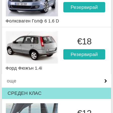
Резервирай
Фолксваген Голф 6 1.6 D
€18
Резервирай
Форд Фюжън 1.4i
още
СРЕДЕН КЛАС