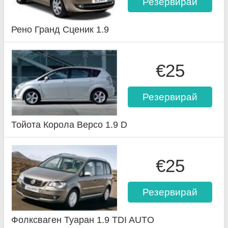
Резервирай
Рено Гранд Сценик 1.9
€25
Резервирай
Тойота Корола Версо 1.9 D
€25
Резервирай
Фолксваген Туаран 1.9 TDI AUTO