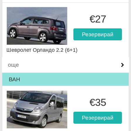
€27
Резервирай
Шевролет Орландо 2.2 (6+1)
още
ВАН
€35
Резервирай