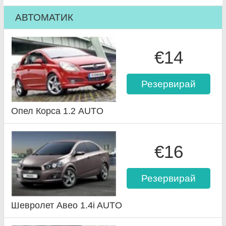
АВТОМАТИК
€14
Резервирай
Опел Корса 1.2 AUTO
€16
Резервирай
Шевролет Авео 1.4i AUTO