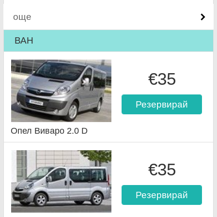
още
ВАН
€35
Резервирай
Опел Виваро 2.0 D
€35
Резервирай