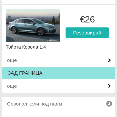
€26
Резервирай
Тойота Корола 1.4
още
ЗАД ГРАНИЦА
още
Созопол коли под наем
click to collapse content