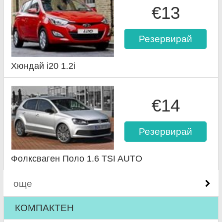
€13
Резервирай
Хюндай i20 1.2i
€14
Резервирай
Фолксваген Поло 1.6 TSI AUTO
още
КОМПАКТЕН