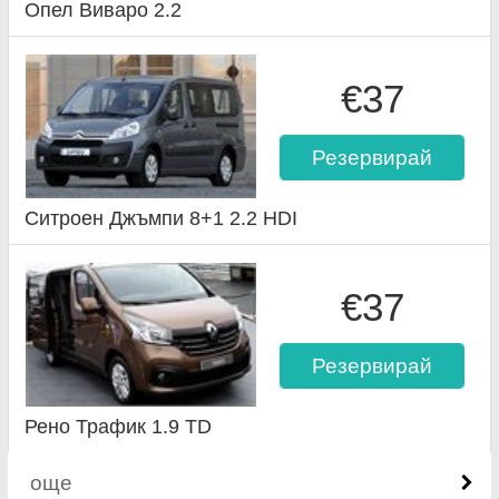
Опел Виваро 2.2
€37
Резервирай
Ситроен Джъмпи 8+1 2.2 HDI
€37
Резервирай
Рено Трафик 1.9 TD
още