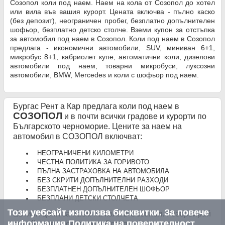
Созопол коли под наем. Наем на кола от Созопол до хотел
или вила във вашия курорт. Цената включва - пълно каско
(без депозит), неограничен пробег, безплатно допълнителен
шофьор, безплатно детско столче. Вземи купон за отстъпка
за автомобил под наем в Созопол. Коли под наем в Созопол
предлага - икономични автомобили, SUV, миниван 6+1,
микробус 8+1, кабриолет купе, автоматични коли, дизелови
автомобили под наем, товарни микробуси, луксозни
автомобили, BMW, Mercedes и коли с шофьор под наем.
Бургас Рент а Кар предлага коли под наем в
СОЗОПОЛ
и в почти всички градове и курорти по
Българското черноморие. Цените за наем на
автомобил в СОЗОПОЛ включват:
НЕОГРАНИЧЕНИ КИЛОМЕТРИ
ЧЕСТНА ПОЛИТИКА ЗА ГОРИВОТО
ПЪЛНА ЗАСТРАХОВКА НА АВТОМОБИЛА
БЕЗ СКРИТИ ДОПЪЛНИТЕЛНИ РАЗХОДИ
БЕЗПЛАТНЕН ДОПЪЛНИТЕЛЕН ШОФЬОР
БЕЗПЛАНИ ДЕТСКИ СТОЛЧЕТА
Този уебсайт използва бисквитки. За повече
Евтини цени за наем на кола в Созопол. Резервирай
информация
Политика на поверителност
онлайн кола под наем в Созопол !