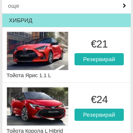
още
ХИБРИД
€21
Резервирай
Тойота Ярис 1.1 L
€24
Резервирай
Тойота Корола L Hibrid