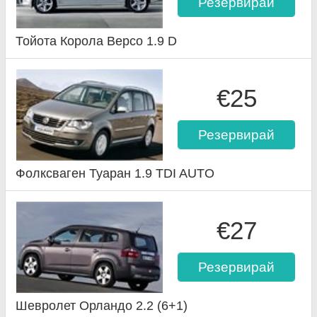
Резервирай
Тойота Корола Версо 1.9 D
€25
Резервирай
Фолксваген Туаран 1.9 TDI AUTO
€27
Резервирай
Шевролет Орландо 2.2 (6+1)