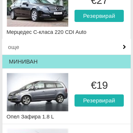
€27
Резервирай
Мерцедес C-класа 220 CDI Auto
още
МИНИВАН
€19
Резервирай
Опел Зафира 1.8 L