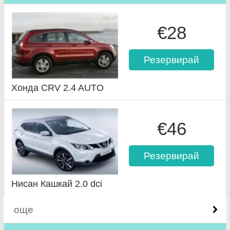
€28
Резервирай
Хонда CRV 2.4 AUTO
€46
Резервирай
Нисан Кашкай 2.0 dci
още