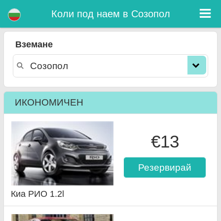
Созопол коли под наем
Коли под наем в Созопол
Вземане
ИКОНОМИЧЕН
€13
Резервирай
Киа РИО 1.2l