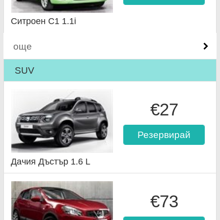
Ситроен C1 1.1i
още
SUV
€27
Резервирай
Дачия Дъстър 1.6 L
€73