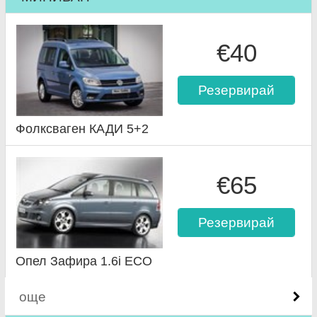
€40
Резервирай
Фолксваген КАДИ 5+2
€65
Резервирай
Опел Зафира 1.6i ECO
още