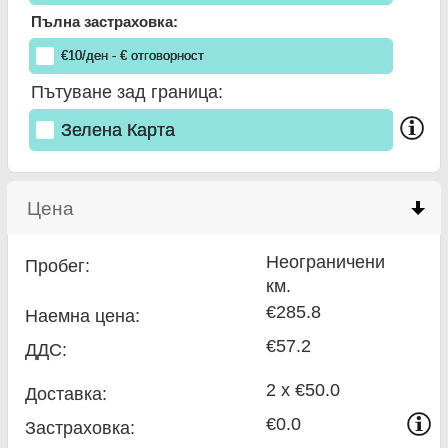
Пълна застраховка:
€
10
/ден
- €
отговорност
Пътуване зад граница:
Зелена Карта
Цена
click to collapse contents
Неограничени
Пробег:
км.
€285.8
Наемна цена:
€57.2
ДДС:
2 x €50.0
Доставка:
€0.0
Застраховка: