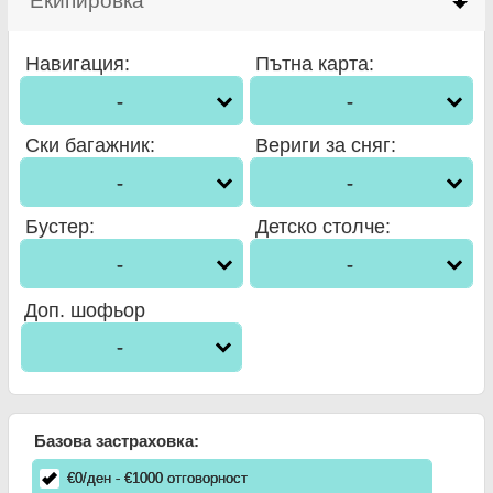
Екипировка
click to collapse contents
Навигация
:
Пътна карта
:
-
-
Ски багажник
:
Вериги за сняг
:
-
-
Бустер
:
Детско столче
:
-
-
Доп. шофьор
-
Базова застраховка:
€
0
/ден
- €
1000
отговорност