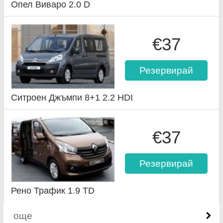
Опел Виваро 2.0 D
€37
Резервирай
Ситроен Джъмпи 8+1 2.2 HDI
€37
Резервирай
Рено Трафик 1.9 TD
още