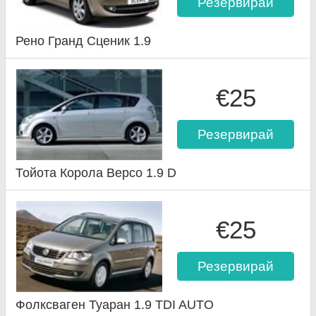
Резервирай
Рено Гранд Сценик 1.9
€25
Резервирай
Тойота Корола Версо 1.9 D
€25
Резервирай
Фолксваген Туаран 1.9 TDI AUTO