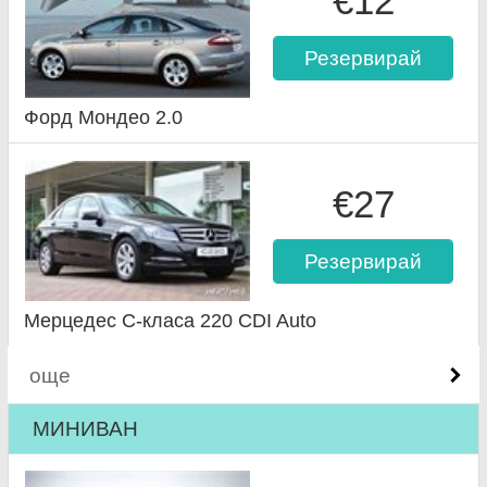
€12
Резервирай
Форд Мондео 2.0
€27
Резервирай
Мерцедес C-класа 220 CDI Auto
още
МИНИВАН