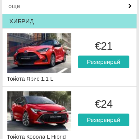
още
ХИБРИД
€21
Резервирай
Тойота Ярис 1.1 L
€24
Резервирай
Тойота Корола L Hibrid