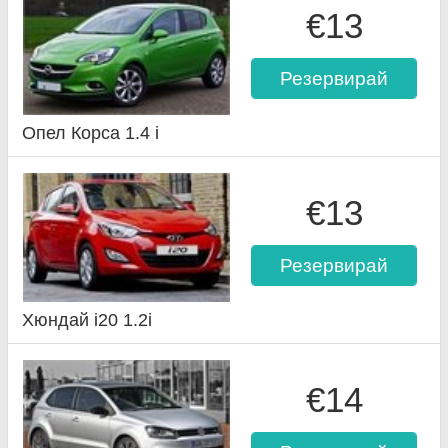
€13
Резервирай
Опел Корса 1.4 i
€13
Резервирай
Хюндай i20 1.2i
€14