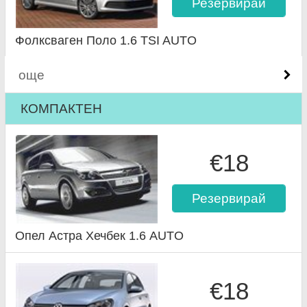
Резервирай
Фолксваген Поло 1.6 TSI AUTO
още
КОМПАКТЕН
€18
Резервирай
Опел Астра Хечбек 1.6 AUTO
€18