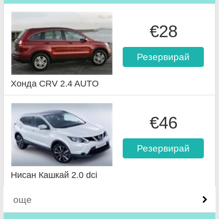
€28
Резервирай
Хонда CRV 2.4 AUTO
€46
Резервирай
Нисан Кашкай 2.0 dci
още