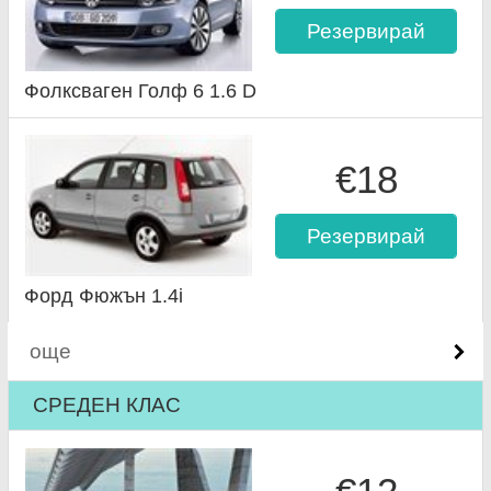
Резервирай
Фолксваген Голф 6 1.6 D
€18
Резервирай
Форд Фюжън 1.4i
още
СРЕДЕН КЛАС