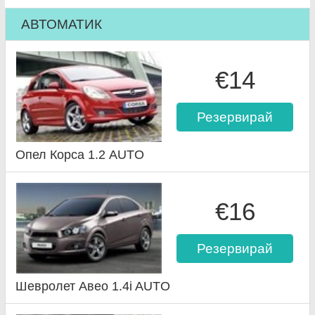
АВТОМАТИК
€14
Резервирай
Опел Корса 1.2 AUTO
€16
Резервирай
Шевролет Авео 1.4i AUTO