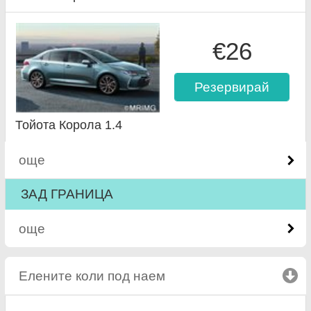
€26
Резервирай
Тойота Корола 1.4
още
ЗАД ГРАНИЦА
още
Елените коли под наем
click to collapse content