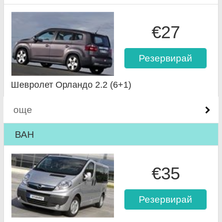
€27
Резервирай
Шевролет Орландо 2.2 (6+1)
още
ВАН
€35
Резервирай