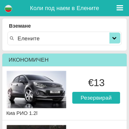
Елените коли под наем
Коли под наем в Елените
Вземане
ИКОНОМИЧЕН
€13
Резервирай
Киа РИО 1.2l