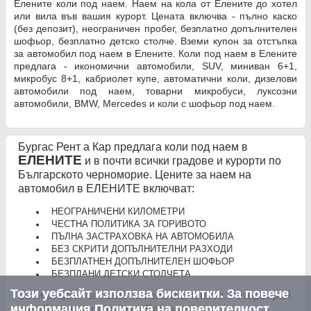
Елените коли под наем. Наем на кола от Елените до хотел
или вила във вашия курорт. Цената включва - пълно каско
(без депозит), неограничен пробег, безплатно допълнителен
шофьор, безплатно детско столче. Вземи купон за отстъпка
за автомобил под наем в Елените. Коли под наем в Елените
предлага - икономични автомобили, SUV, миниван 6+1,
микробус 8+1, кабриолет купе, автоматични коли, дизелови
автомобили под наем, товарни микробуси, луксозни
автомобили, BMW, Mercedes и коли с шофьор под наем.
Бургас Рент а Кар предлага коли под наем в
ЕЛЕНИТЕ
и в почти всички градове и курорти по
Българското черноморие. Цените за наем на
автомобил в ЕЛЕНИТЕ включват:
НЕОГРАНИЧЕНИ КИЛОМЕТРИ
ЧЕСТНА ПОЛИТИКА ЗА ГОРИВОТО
ПЪЛНА ЗАСТРАХОВКА НА АВТОМОБИЛА
БЕЗ СКРИТИ ДОПЪЛНИТЕЛНИ РАЗХОДИ
БЕЗПЛАТНЕН ДОПЪЛНИТЕЛЕН ШОФЬОР
БЕЗПЛАНИ ДЕТСКИ СТОЛЧЕТА
Този уебсайт използва бисквитки. За повече
Евтини цени за наем на кола в Елените. Резервирай
информация
Политика на поверителност
онлайн кола под наем в Елените !