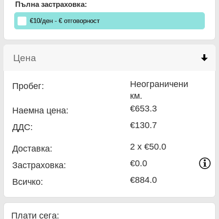
Пълна застраховка:
€
10
/ден
- €
отговорност
Цена
click to collapse contents
Неограничени
Пробег:
км.
€653.3
Наемна цена:
€130.7
ДДС:
2 x €50.0
Доставка:
€0.0
Застраховка:
€884.0
Всичко
:
Плати сега: