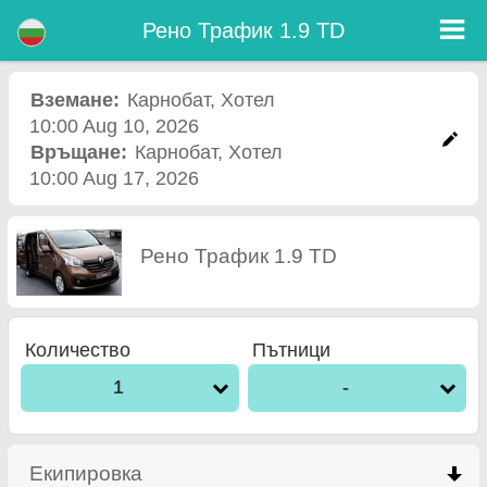
Рено Трафик 1.9 TD - Кола под наем летище Burgas
Рено Трафик 1.9 TD - Карнобат коли под наем. Рент а кар Рено Трафик 1.9 TD в Карнобат. Пълно Автокаско застраховка
Рено Трафик 1.9 TD
(без депозит), неограничен пробег, безплатни детски седалки, безплатни допълнителни шофьори, гарантирани ниски
цени за наем на коли.
Вземане:
Карнобат
,
Хотел
10:00 Aug 10, 2026
Връщане:
Карнобат
,
Хотел
10:00 Aug 17, 2026
Рено Трафик 1.9 TD
Количество
Пътници
1
-
Екипировка
click to collapse contents