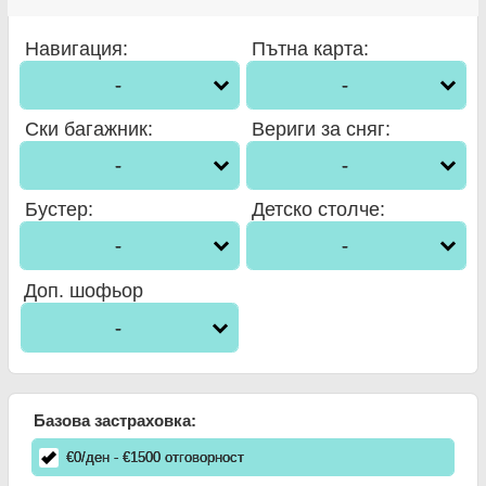
Навигация
:
Пътна карта
:
-
-
Ски багажник
:
Вериги за сняг
:
-
-
Бустер
:
Детско столче
:
-
-
Доп. шофьор
-
Базова застраховка:
€
0
/ден
- €
1500
отговорност