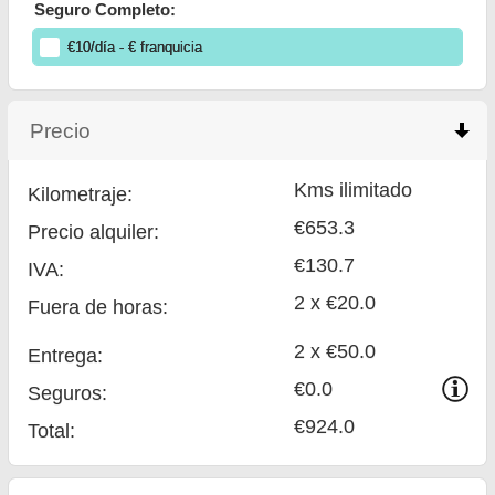
Seguro Completo:
€
10
/día
- €
franquicia
Precio
click to collapse contents
Kms ilimitado
Kilometraje:
€653.3
Precio alquiler:
€130.7
IVA:
2 x €20.0
Fuera de horas:
2 x €50.0
Entrega:
€0.0
Seguros:
€924.0
Total
: