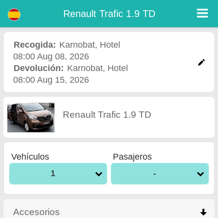
Renault Trafic 1.9 TD - Alquiler de Coches Aeropuerto Burgas
Renault Trafic 1.9 TD - Karnobat alquiler de coches. Alquile un coche Renault Trafic 1.9 TD en Karnobat. Seguro a todo riesgo (sin
Renault Trafic 1.9 TD
exceso), kilometraje ilimitado, asientos para niños gratis, conductores adicionales gratis, precios más bajos de alquiler de coches
garantizados.
Recogida:
Karnobat
,
Hotel
08:00 Aug 08, 2026
Devolución:
Karnobat
,
Hotel
08:00 Aug 15, 2026
Renault Trafic 1.9 TD
Vehículos
Pasajeros
1
-
Accesorios
click to collapse contents