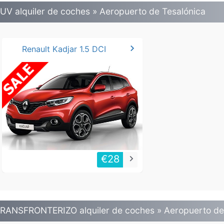
UV alquiler de coches » Aeropuerto de Tesalónica
chevron_right
Renault Kadjar 1.5 DCI
€28
keyboard_arrow_right
RANSFRONTERIZO alquiler de coches » Aeropuerto de