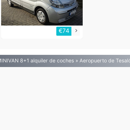
€74
keyboard_arrow_right
INIVAN 8+1 alquiler de coches » Aeropuerto de Tesal