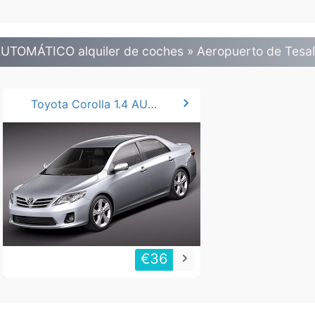
UTOMÁTICO alquiler de coches » Aeropuerto de Tesal
chevron_right
Toyota Corolla 1.4 AUTO
€36
keyboard_arrow_right