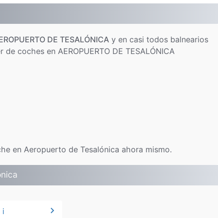
EROPUERTO DE TESALÓNICA
y en casi todos balnearios
quiler de coches en AEROPUERTO DE TESALÓNICA
oche en Aeropuerto de Tesalónica ahora mismo.
nica
chevron_right
 i