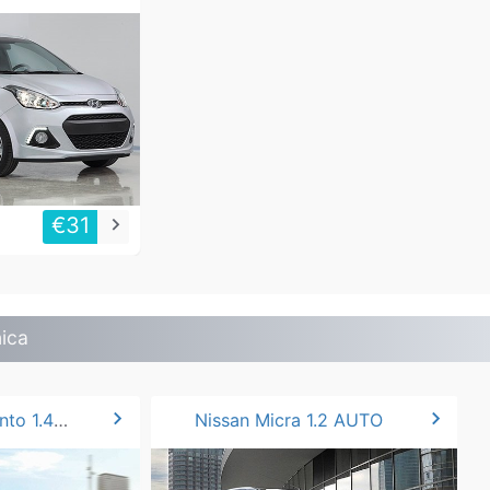
€31
keyboard_arrow_right
ica
chevron_right
chevron_right
Fiat Grande Punto 1.4 gr
Nissan Micra 1.2 AUTO