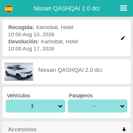
Nissan QASHQAI 2.0 dci - Alquiler de Coches Aeropuerto Burgas
Nissan QASHQAI 2.0 dci - Karnobat alquiler de coches. Alquile un coche Nissan QASHQAI 2.0 dci en Karnobat. Seguro a todo
Nissan QASHQAI 2.0 dci
riesgo (sin exceso), kilometraje ilimitado, asientos para niños gratis, conductores adicionales gratis, precios más bajos de alquiler
de coches garantizados.
Recogida:
Karnobat
,
Hotel
10:00 Aug 10, 2026
Devolución:
Karnobat
,
Hotel
10:00 Aug 17, 2026
Nissan QASHQAI 2.0 dci
Vehículos
Pasajeros
1
-
Accesorios
click to collapse contents