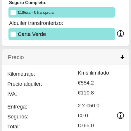
Seguro Completo:
€
10
/día
- €
franquicia
Alquiler transfronterizo:
Carta Verde
Precio
click to collapse contents
Kms ilimitado
Kilometraje:
€554.2
Precio alquiler:
€110.8
IVA:
2 x €50.0
Entrega:
€0.0
Seguros:
€765.0
Total
: