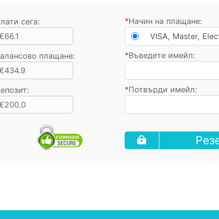
*
Начин на плащане:
лати сега:
€66.1
VISA, Master, Elec
*
Въведете имейл:
алансово плащане
:
€434.9
*
Потвърди имейл:
епозит:
€200.0
Рез