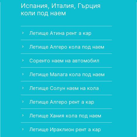
Испания, Италия, Гърция
коли под наем
Летище Атина рент а кар
chevron_right
Летище Алгеро кола под наем
chevron_right
Соренто наем на автомобил
chevron_right
Летище Малага кола под наем
chevron_right
Летище Солун наем на кола
chevron_right
Летище Алгеро рент а кар
chevron_right
Летище Хания кола под наем
chevron_right
Летище Ираклион рент а кар
chevron_right