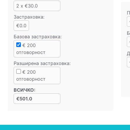
2 x €30.0
П
Застраховка:
€0.0
Б
Базова застраховка
:
€
200
отговорност
Д
Разширена застраховка
:
€
200
отговорност
ВСИЧКО
:
€501.0