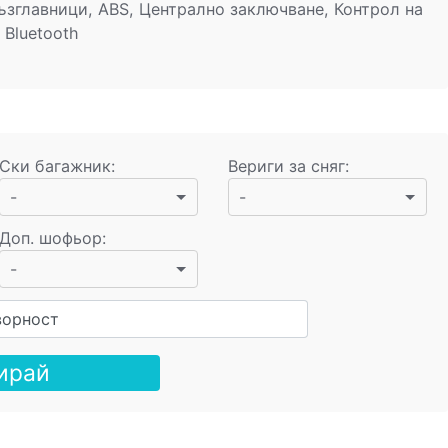
зглавници, ABS, Централно заключване, Контрол на
 Bluetooth
Ски багажник
:
Вериги за сняг
:
-
-
Доп. шофьор
:
-
ворност
ирай