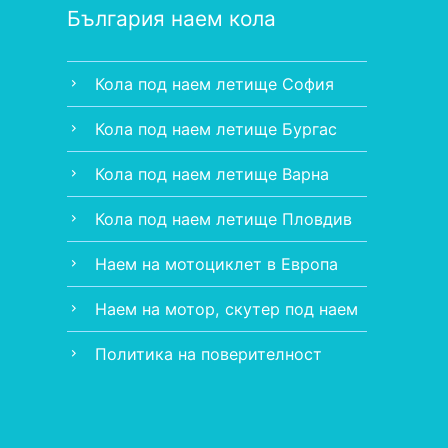
България наем кола
Кола под наем летище София
chevron_right
Кола под наем летище Бургас
chevron_right
Кола под наем летище Варна
chevron_right
Кола под наем летище Пловдив
chevron_right
Наем на мотоциклет в Европа
chevron_right
Наем на мотор, скутер под наем
chevron_right
Политика на поверителност
chevron_right