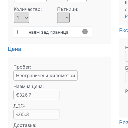
К
Количество:
Пътници:
с
Р
Ек
info
наем зад граница
Н
Цена
Пробег:
Б
Неограничени километри
Наемна цена:
Р
€326.7
ДДС:
€65.3
Ре
Доставка: