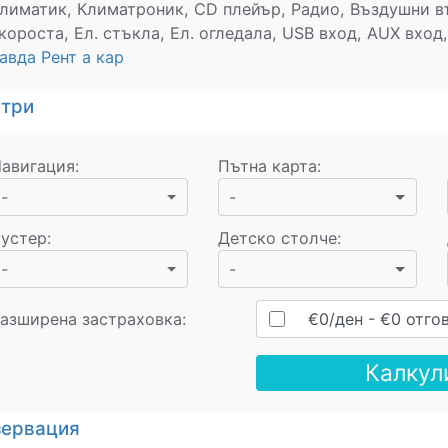
лиматик, Климатроник, CD плейър, Радио, Въздушни въ
короста, Ел. стъкла, Ел. огледала, USB вход, AUX вход,
авда Рент а кар
стри
авигация
:
Пътна карта
:
-
-
устер
:
Детско столче
:
-
-
азширена застраховка:
€
0
/ден
- €
0
отго
Калкул
зервация