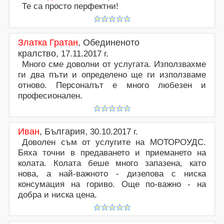
Те са просто перфектни!
Златка Гратан
,
Обединеното
кралство
,
17.11.2017 г.
Много сме доволни от услугата. Използвахме
ги два пъти и определено ще ги използваме
отново. Персоналът е много любезен и
професионален.
Иван
,
България
,
30.10.2017 г.
Доволен съм от услугите на МОТОРОУДС.
Бяха точни в предаването и приемането на
колата. Колата беше много запазена, като
нова, а най-важното - дизелова с ниска
консумация на гориво. Още по-важно - на
добра и ниска цена.