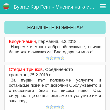
Мнения на клиенти - Кола под наем летище Burgas
Мнения на клиенти. Мнения на клиенти за нашите автомобили под наем на летище Бургас. Напиши и публикувай онлайн
Бургас Кар Рент - Мнения на клиенти
мнение за кола под наем на летище Бургас. Оцени нашите онлайн услуги за коли под наем в Бургас.
НАПИШЕТЕ КОМЕНТАР
Биоунгиамин
,
Германия
,
4.3.2018 г.
Навреме и много добро обслужване, всичко
беше както очаквахме! Благодаря ви много!
Стефан Тричков
,
Обединеното
кралство
,
25.2.2018 г.
За първи път ползвахме услугите и
останахме повече от доволни! Обслужването и
отношението бяха на високо ниво. Със
сигурност ще се възползваме от услугите им и
занапред.