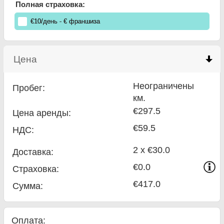
Полная страховка:
€
10
/день
- €
франшиза
Цена
click to collapse contents
Неограничены
Пробег:
км.
€297.5
Цена аренды:
€59.5
НДС:
2 x €30.0
Доставка:
€0.0
Страховка:
€417.0
Сумма
:
Оплата: