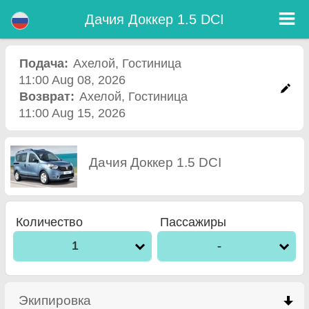
Дачия Доккер 1.5 DCI - Прокат Авто Аэропорт Бургас
Дачия Доккер 1.5 DCI - Ахелой прокат автомобилей. Аренда автомобиля Дачия Доккер 1.5 DCI в Ахелой. Полная
Дачия Доккер 1.5 DCI
страховка (без депозит), неограниченный пробег, бесплатные детские сиденья, бесплатные дополнительных водителей,
низкая цена аренды автомобиля гарантируется.
Подача:
Ахелой
,
Гостиница
11:00 Aug 08, 2026
Возврат:
Ахелой
,
Гостиница
11:00 Aug 15, 2026
Дачия Доккер 1.5 DCI
Количество
Пассажиры
1
-
Экипировка
click to collapse contents