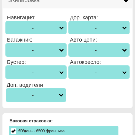
Экипировка
click to collapse contents
Навигация
:
Дор. карта
:
-
-
Багажник
:
Авто цепи
:
-
-
Бустер
:
Автокресло
:
-
-
Доп. водители
-
Базовая страховка:
€
0
/день
- €
500
франшиза