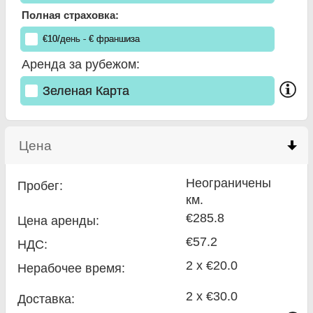
Полная страховка:
€
10
/день
- €
франшиза
Аренда за рубежом:
Зеленая Карта
Цена
click to collapse contents
Неограничены
Пробег:
км.
€285.8
Цена аренды:
€57.2
НДС:
2 x €20.0
Нерабочее время:
2 x €30.0
Доставка: