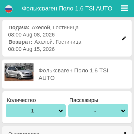
Фольксваген Поло 1.6 TSI AUTO - Прокат Авто Аэропорт Бургас
Фольксваген Поло 1.6 TSI AUTO - Ахелой прокат автомобилей. Аренда автомобиля Фольксваген Поло 1.6 TSI AUTO в
Фольксваген Поло 1.6 TSI AUTO
Ахелой. Полная страховка (без депозит), неограниченный пробег, бесплатные детские сиденья, бесплатные
дополнительных водителей, низкая цена аренды автомобиля гарантируется.
Подача:
Ахелой
,
Гостиница
08:00 Aug 08, 2026
Возврат:
Ахелой
,
Гостиница
08:00 Aug 15, 2026
Фольксваген Поло 1.6 TSI
AUTO
Количество
Пассажиры
1
-