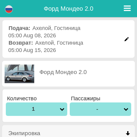
Форд Мондео 2.0 - Прокат Авто Аэропорт Бургас
Форд Мондео 2.0 - Ахелой прокат автомобилей. Аренда автомобиля Форд Мондео 2.0 в Ахелой. Полная страховка (без
Форд Мондео 2.0
депозит), неограниченный пробег, бесплатные детские сиденья, бесплатные дополнительных водителей, низкая цена
аренды автомобиля гарантируется.
Подача:
Ахелой
,
Гостиница
05:00 Aug 08, 2026
Возврат:
Ахелой
,
Гостиница
05:00 Aug 15, 2026
Форд Мондео 2.0
Количество
Пассажиры
1
-
Экипировка
click to collapse contents