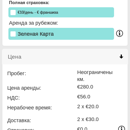
Полная страховка:
€
10
/день
- €
франшиза
Аренда за рубежом:
Зеленая Карта
Цена
click to collapse contents
Неограничены
Пробег:
км.
€280.0
Цена аренды:
€56.0
НДС:
2 x €20.0
Нерабочее время:
2 x €30.0
Доставка:
€0.0